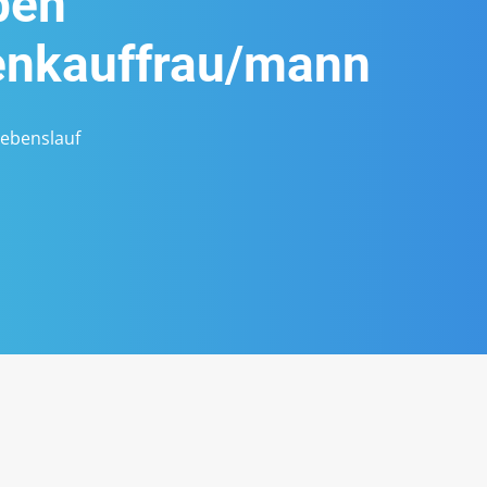
ben
enkauffrau/mann
Lebenslauf