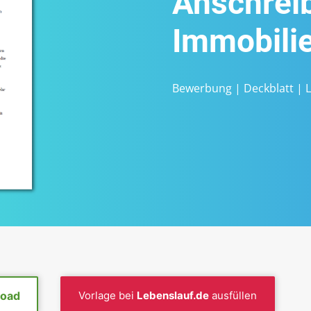
Anschrei
Immobili
Bewerbung
|
Deckblatt
|
oad
Vorlage bei
Lebenslauf.de
ausfüllen