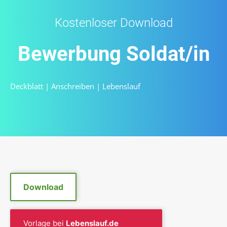
Kostenloser Download
Bewerbung Soldat/in
Deckblatt
|
Anschreiben
|
Lebenslauf
Download
Vorlage bei
Lebenslauf.de